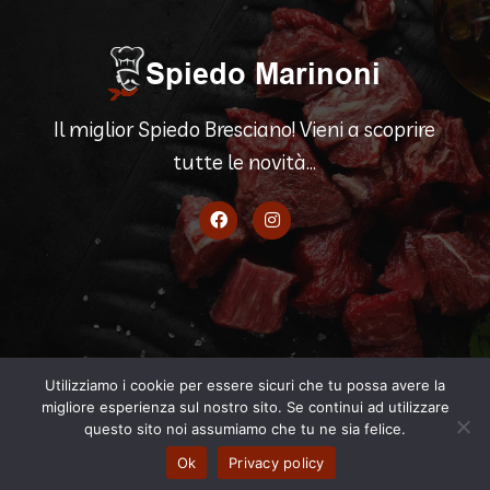
Il miglior Spiedo Bresciano! Vieni a scoprire
tutte le novità...
Utilizziamo i cookie per essere sicuri che tu possa avere la
migliore esperienza sul nostro sito. Se continui ad utilizzare
© 2022 Design by LunaWebAgency
questo sito noi assumiamo che tu ne sia felice.
Dove Siamo
Eventi
Lista menu
Scarica il menu
Ok
Privacy policy