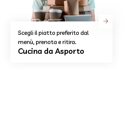
Rilasciamo buoni per ogni
occasione.
Buoni Regalo