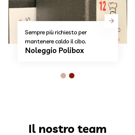
Partecipiamo a feste, sagre.. e
tanto altro.
Feste ed Eventi
Il nostro team