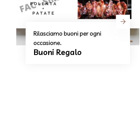
Scegli il piatto preferito dal
menù, prenota e ritira.
Cucina da Asporto