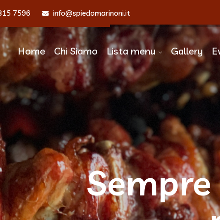
815 7596
info@spiedomarinoni.it
Home
Chi Siamo
Lista menu
Gallery
E
Sempre 
Sempre 
Se
Se