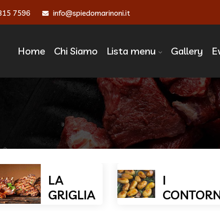
815 7596
info@spiedomarinoni.it
Home
Chi Siamo
Lista menu
Gallery
E
ontorni ‣ Spiedo Marino
LA
I
GRIGLIA
CONTORN