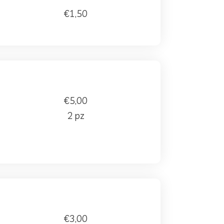
€1,50
€5,00
2 pz
€3,00