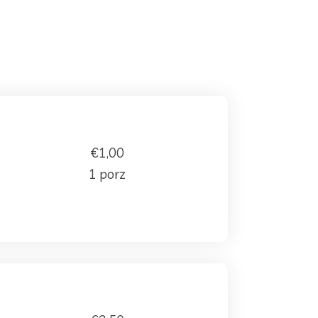
€1,00
1 porz