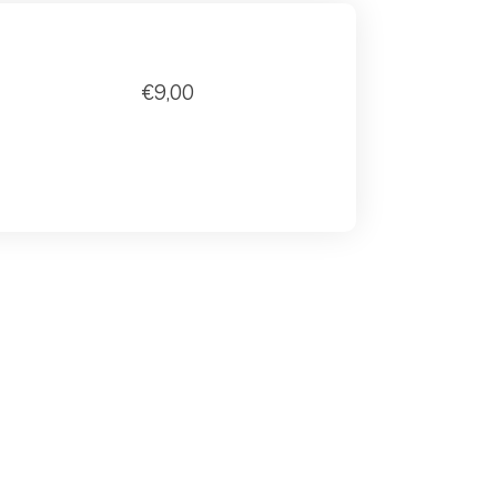
€9,00