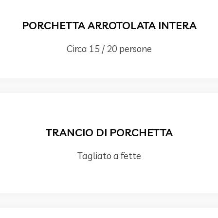
PORCHETTA ARROTOLATA INTERA
Circa 15 / 20 persone
TRANCIO DI PORCHETTA
Tagliato a fette