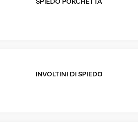
SPIEDO PORCHETTA
INVOLTINI DI SPIEDO