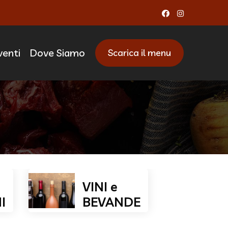
venti
Dove Siamo
Scarica il menu
oni
VINI e
I
BEVANDE