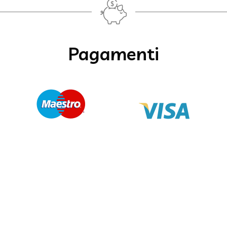
Pagamenti