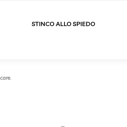
STINCO ALLO SPIEDO
care.