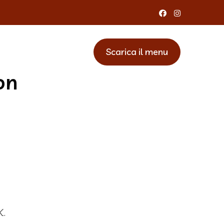
venti
Dove Siamo
Scarica il menu
on
K.