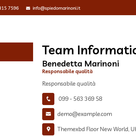
815 7596
info@spiedomarinoni.it
Home
Chi Siamo
Lista menu
Gallery
E
Team Informati
Benedetta Marinoni
Responsabile qualità
Responsabile qualità
099 - 563 369 58
demo@example.com
Themexbd Floor New World, U