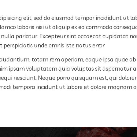
ipisicing elit, sed do eiusmod tempor incididunt ut l
lamco laboris nisi ut aliquip ex ea commodo consequat.
 nulla pariatur. Excepteur sint occaecat cupidatat non 
 perspiciatis unde omnis iste natus error
dantium, totam rem aperiam, eaque ipsa quae ab illo
nim ipsam voluptatem quia voluptas sit aspernatur au
sequi nesciunt. Neque porro quisquam est, qui dolorem
s modi tempora incidunt ut labore et dolore magnam