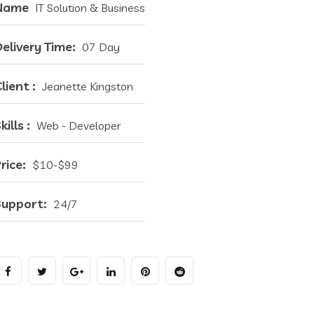
Name
IT Solution & Business
elivery Time:
07 Day
lient :
Jeanette Kingston
kills :
Web - Developer
rice:
$10-$99
Support:
24/7