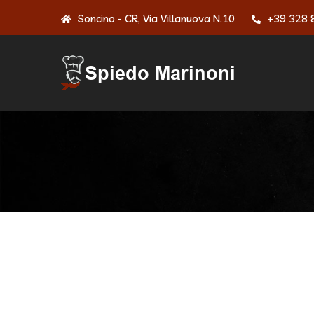
Soncino - CR, Via Villanuova N.10
+39 328 
Demo M