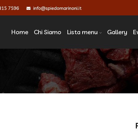
815 7596
info@spiedomarinoni.it
Home
Chi Siamo
Lista menu
Gallery
E
edia Title 9 ‣ Spiedo M