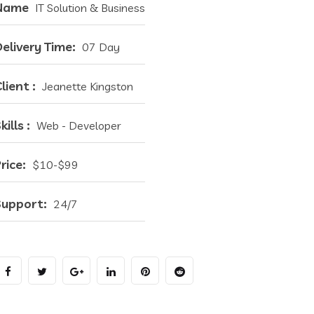
Name
IT Solution & Business
elivery Time:
07 Day
lient :
Jeanette Kingston
kills :
Web - Developer
rice:
$10-$99
Support:
24/7