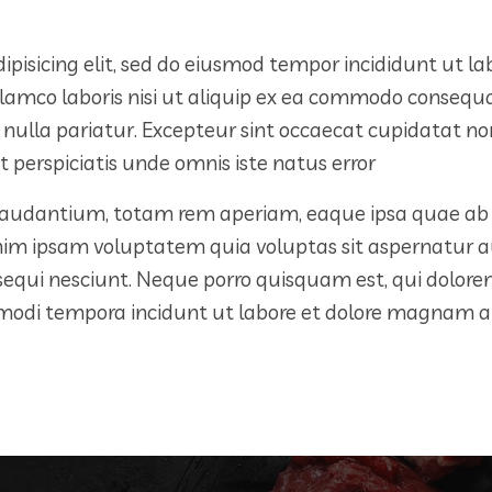
ipisicing elit, sed do eiusmod tempor incididunt ut l
lamco laboris nisi ut aliquip ex ea commodo consequat.
 nulla pariatur. Excepteur sint occaecat cupidatat non 
 perspiciatis unde omnis iste natus error
dantium, totam rem aperiam, eaque ipsa quae ab illo
nim ipsam voluptatem quia voluptas sit aspernatur au
sequi nesciunt. Neque porro quisquam est, qui dolorem
s modi tempora incidunt ut labore et dolore magnam