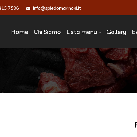
815 7596
info@spiedomarinoni.it
Home
Chi Siamo
Lista menu
Gallery
E
edia Title 8 ‣ Spiedo M