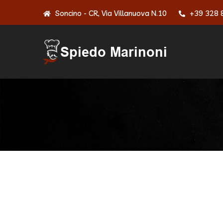
Soncino - CR, Via Villanuova N.10
+39 328 
Demo M